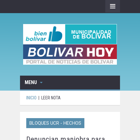
MENU
INICIO
|
LEER NOTA
BLOQUES UCR - HECHOS
Denuncian maniobra para