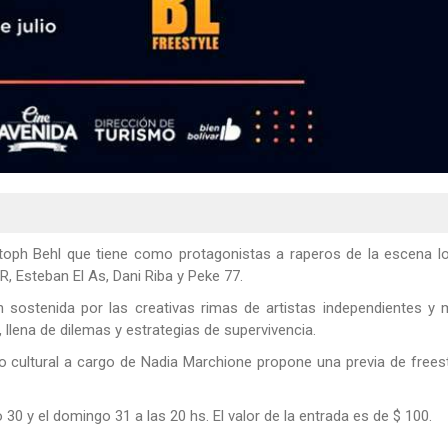
stoph Behl que tiene como protagonistas a raperos de la escena l
 Esteban El As, Dani Riba y Peke 77.
ón sostenida por las creativas rimas de artistas independientes y
, llena de dilemas y estrategias de supervivencia.
io cultural a cargo de Nadia Marchione propone una previa de frees
 30 y el domingo 31 a las 20 hs. El valor de la entrada es de $ 100.