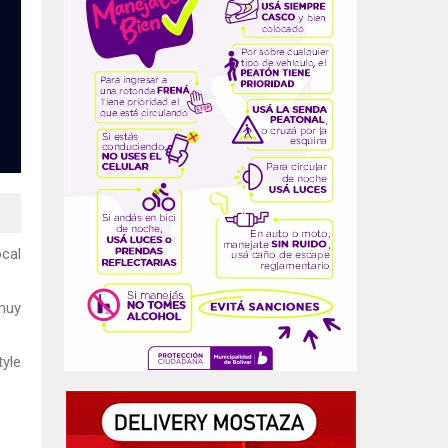
ocal
 muy
tyle