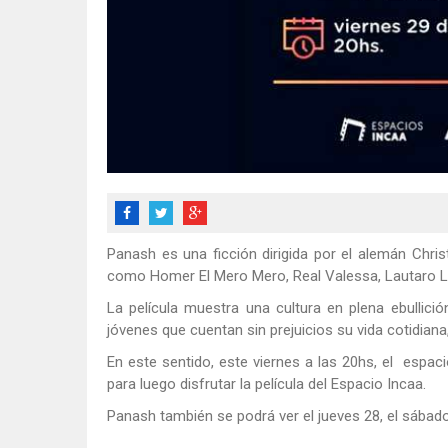
Panash es una ficción dirigida por el alemán Chri
como Homer El Mero Mero, Real Valessa, Lautaro LR,
La película muestra una cultura en plena ebullici
jóvenes que cuentan sin prejuicios su vida cotidiana
En este sentido, este viernes a las 20hs, el espac
para luego disfrutar la película del Espacio Incaa.
Panash también se podrá ver el jueves 28, el sábado