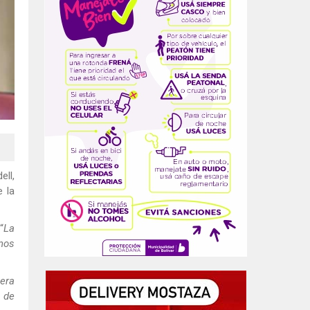
ll,
 la
“
La
 nos
 era
 de