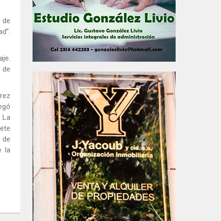
 de
ad”.
aje.
o de
árez
regó
, La
nete
 de
 la