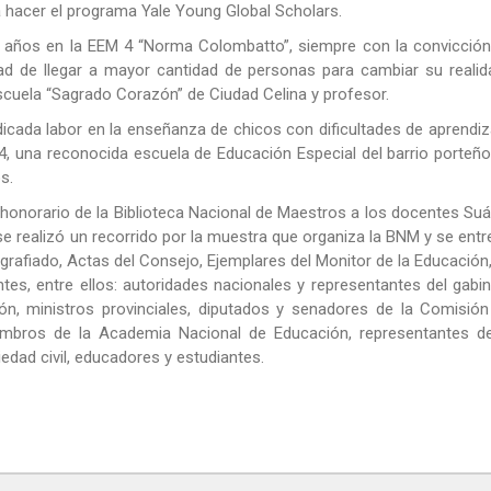
ra hacer el programa Yale Young Global Scholars.
6 años en la EEM 4 “Norma Colombatto”, siempre con la convicción
dad de llegar a mayor cantidad de personas para cambiar su realid
Escuela “Sagrado Corazón” de Ciudad Celina y profesor.
cada labor en la enseñanza de chicos con dificultades de aprendiz
4, una reconocida escuela de Educación Especial del barrio porteñ
s.
o honorario de la Biblioteca Nacional de Maestros a los docentes Su
, se realizó un recorrido por la muestra que organiza la BNM y se ent
grafiado, Actas del Consejo, Ejemplares del Monitor de la Educación
ntes, entre ellos: autoridades nacionales y representantes del gabi
ón, ministros provinciales, diputados y senadores de la Comisión
embros de la Academia Nacional de Educación, representantes de
edad civil, educadores y estudiantes.