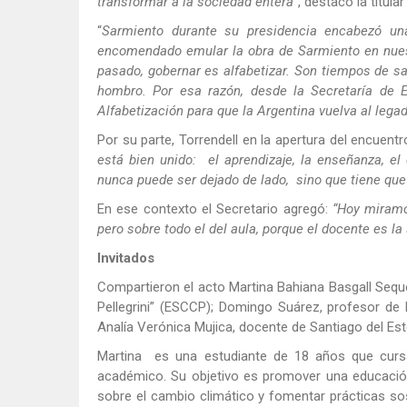
transformar a la sociedad entera”
, destacó la titul
“
Sarmiento durante su presidencia encabezó una
encomendado emular la obra de Sarmiento en nues
pasado, gobernar es alfabetizar. Son tiempos de sa
hombro. Por esa razón, desde la Secretaría de 
Alfabetización para que la Argentina vuelva al lega
Por su parte, Torrendell en la apertura del encuent
está bien unido: el aprendizaje, la enseñanza, el 
nunca puede ser dejado de lado, sino que tiene que
En ese contexto el Secretario agregó:
“Hoy miramo
pero sobre todo el del aula, porque el docente es la 
Invitados
Compartieron el acto Martina Bahiana Basgall Seque
Pellegrini” (ESCCP); Domingo Suárez, profesor de
Analía Verónica Mujica, docente de Santiago del Es
Martina es una estudiante de 18 años que cur
académico. Su objetivo es promover una educación
sobre el cambio climático y fomentar prácticas sos