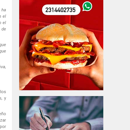
 ha
 el
o el
 de
que
 que
iva,
rlos
, y
eño
izar
 por