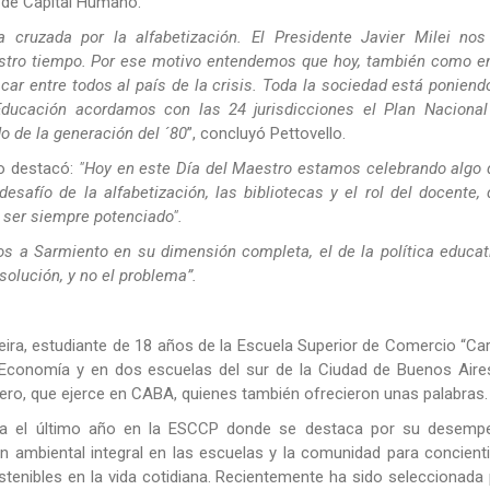
ar de Capital Humano.
 cruzada por la alfabetización. El Presidente Javier Milei nos
tro tiempo. Por ese motivo entendemos que hoy, también como en
car entre todos al país de la crisis. Toda la sociedad está poniend
Educación acordamos con las 24 jurisdicciones el Plan Nacional
do de la generación del ´80
”, concluyó Pettovello.
ro destacó:
"Hoy en este Día del Maestro estamos celebrando algo 
desafío de la alfabetización, las bibliotecas y el rol del docente,
 ser siempre potenciado".
s a Sarmiento en su dimensión completa, el de la política educat
solución, y no el problema”.
ira, estudiante de 18 años de la Escuela Superior de Comercio “Ca
 Economía y en dos escuelas del sur de la Ciudad de Buenos Aires
tero, que ejerce en CABA, quienes también ofrecieron unas palabras.
sa el último año en la ESCCP donde se destaca por su desemp
 ambiental integral en las escuelas y la comunidad para concient
tenibles en la vida cotidiana. Recientemente ha sido seleccionada