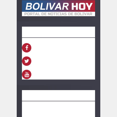
SEGUINOS
FACEBOOK
TWITTER
YOUTUBE
CONTACTO
información:
bolivarhoy.ok@gmail.com