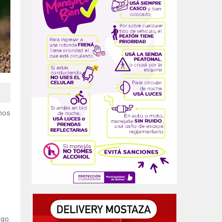
inos
igo.