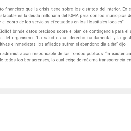
inanciero que la crisis tiene sobre los distritos del interior. En 
tacable es la deuda millonaria del IOMA para con los municipios d
 el cobro de los servicios efectuados en los Hospitales locales”.
Kicillof brinde datos precisos sobre el plan de contingencia para el
sos del organismo. “La salud es un derecho fundamental y la gest
ivas e inmediatas; los afiliados sufren el abandono día a día” dijo.
administración responsable de los fondos públicos: “la existenci
os de todos los bonaerenses, lo cual exige de máxima transparencia e