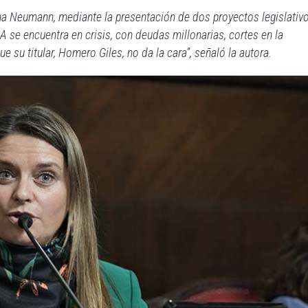
na Neumann, mediante la presentación de dos proyectos legislativ
e encuentra en crisis, con deudas millonarias, cortes en la
e su titular, Homero Giles, no da la cara”, señaló la autora.