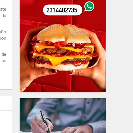
este
e la
 año
ión
a de
n su