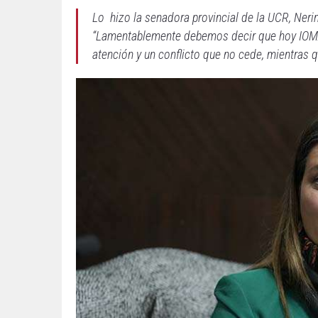
Lo hizo la senadora provincial de la UCR, Neri
“Lamentablemente debemos decir que hoy IOMA s
atención y un conflicto que no cede, mientras qu