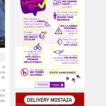
, la
cia
o de
y la
 los
cias