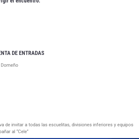
igir el encuentro:
ENTA DE ENTRADAS
é Domeño
va de invitar a todas las escuelitas, divisiones inferiores y equipos
añar al “Cele”