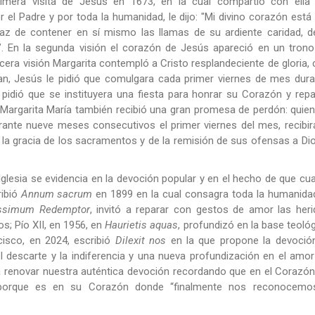
rimera visita de Jesús en 1673, en la cual compartió con ella 
l Padre y por toda la humanidad, le dijo: "Mi divino corazón está
z de contener en sí mismo las llamas de su ardiente caridad, d
o”. En la segunda visión el corazón de Jesús apareció en un tron
cera visión Margarita contempló a Cristo resplandeciente de gloria,
an, Jesús le pidió que comulgara cada primer viernes de mes dura
pidió que se instituyera una fiesta para honrar su Corazón y repa
 Margarita María también recibió una gran promesa de perdón: quie
ante nueve meses consecutivos el primer viernes del mes, recibir
n la gracia de los sacramentos y de la remisión de sus ofensas a Di
Iglesia se evidencia en la devoción popular y en el hecho de que cu
ribió
Annum sacrum
en 1899 en la cual consagra toda la humanidad
issimum Redemptor
, invitó a reparar con gestos de amor las her
; Pío XII, en 1956, en
Haurietis aquas
, profundizó en la base teoló
cisco, en 2024, escribió
Dilexit nos
en la que propone la devoción
 descarte y la indiferencia y una nueva profundización en el amo
a renovar nuestra auténtica devoción recordando que en el Corazó
” porque es en su Corazón donde “finalmente nos reconocemo