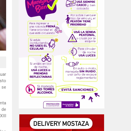
tuar
sto
e se
anta
o de
III