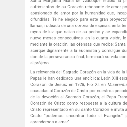
Santa Margarita María de Alacoque recibió la p
sufrimientos de su Corazón rebosante de amor por e
apasionado de amor por la humanidad que, incapa
difundirlas. Te he elegido para este gran proyect
llamas, rodeado de una corona de espinas; en la ter
rayos de luz que salían de su pecho y se expandí
nueve meses consecutivos; en la cuarta visión, le 
mediante la oración, las ofensas que recibe; Santa
acerque dignamente a la Eucaristía y comulgue dur
don de la perseverancia final, terminará su vida co
al prójimo.
La relevancia del Sagrado Corazón en la vida de la 
Papas le han dedicado una encíclica: León XIII esc
Corazón de Jesús; en 1928, Pío XI, en
Miserent
causadas al Corazón de Cristo por nuestros pecados
de la devoción al Sagrado Corazón; el Papa Fran
Corazón de Cristo como respuesta a la cultura del
Cristo representado en su santo Corazón e invita 
Cristo “podemos encontrar todo el Evangelio
aprendemos a amar”.