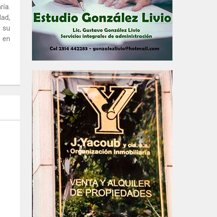
ría.
dad,
, su
 en