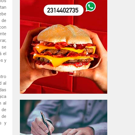
los
 tan
ebe
o de
 con
nte
rar,
n se
á el
os y
atro
 al
idas
gica
 al
r de
n de
s y