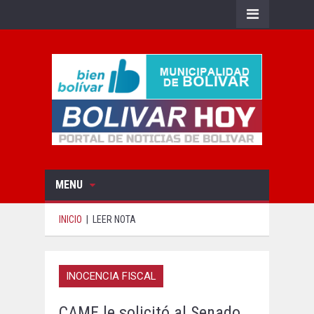
MENU
INICIO
|
LEER NOTA
INOCENCIA FISCAL
CAME le solicitó al Senado